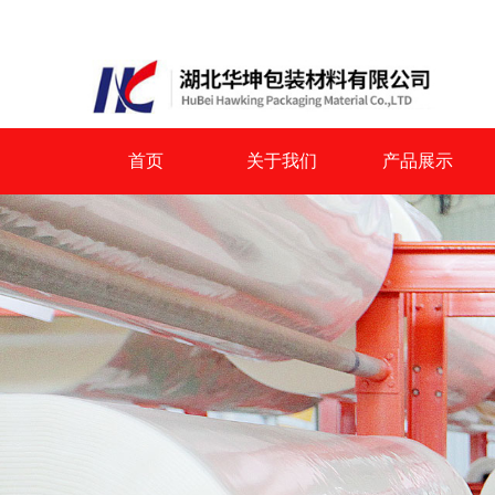
首页
关于我们
产品展示