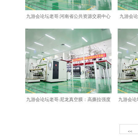
九游会论坛老哥:河南省公共资源交易中心
九游会论
九游会论坛老哥:尼龙真空膜：高撕拉强度
九游会论
和优异阻隔性能
屏蔽膜铝
<<