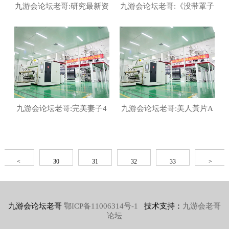
九游会论坛老哥:研究最新资
九游会论坛老哥:《没带罩子
讯-快科技--科技改变未来
的瑜伽》如如（我国）官方
网站IOS安卓手机APP下载安
装
九游会论坛老哥:完美妻子4
九游会论坛老哥:美人黃片A
中文版_完美妻子4中文版
MBA智库
app官方下载V
<
30
31
32
33
>
九游会论坛老哥
鄂ICP备11006314号-1
技术支持：
九游会老哥
论坛