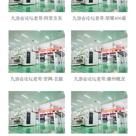
九游会论坛老哥:阿里京东
九游会论坛老哥:荣耀400最
新资讯-快科技--科技改动未
来
九游会论坛老哥:管网-北极
九游会论坛老哥:滕州概况
星环保网