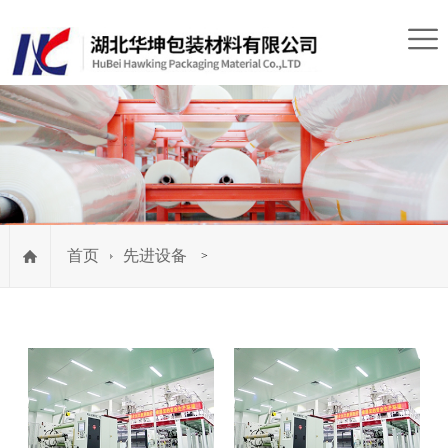
首页
先进设备
>